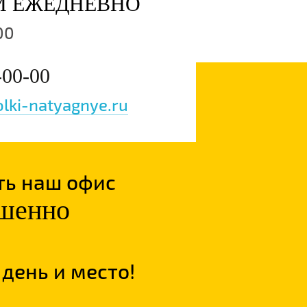
М ЕЖЕДНЕВНО
00
-00-00
lki-natyagnye.ru
ть наш офис
ршенно
день и место!