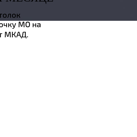
толок
очку МО на
от МКАД.