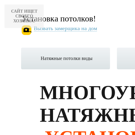
САЙТ ИЩЕТ
СВОЕГО
Установка потолков!
ХОЗЯИНА!
Вызвать замерщика на дом
Натяжные потолки виды
МНОГО
У
НАТЯЖН